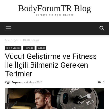
BodyForumTR Blog
Türkiye'nin Spor Bilinci
Ana Sayfa
BFTR Sözlük
BFTR Sözlük
Fitness
Genel
Vücut Geliştirme ve Fitness
İle İlgili Bilmeniz Gereken
Terimler
Yiğit Başaran
-
4 Mayıs 2018
0