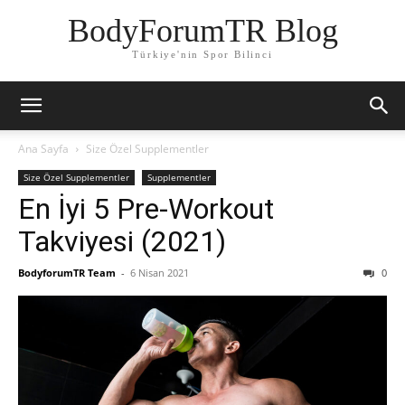
BodyForumTR Blog
Türkiye'nin Spor Bilinci
Ana Sayfa
Size Özel Supplementler
Size Özel Supplementler
Supplementler
En İyi 5 Pre-Workout
Takviyesi (2021)
BodyforumTR Team
-
6 Nisan 2021
0