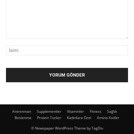
Antrenman
Supplementler
Vitaminler
Fitness
Sağlık
Beslenme
Protein Tozları
Kadınlara Özel
Amino Asitler
© Newspaper WordPress Theme by TagDiv