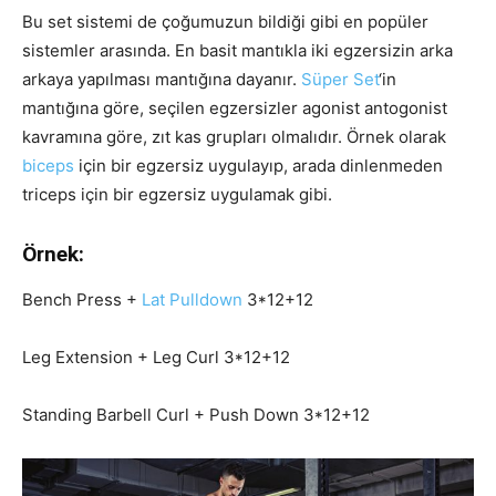
Bu set sistemi de çoğumuzun bildiği gibi en popüler
sistemler arasında. En basit mantıkla iki egzersizin arka
arkaya yapılması mantığına dayanır.
Süper Set
‘in
mantığına göre, seçilen egzersizler agonist antogonist
kavramına göre, zıt kas grupları olmalıdır. Örnek olarak
biceps
için bir egzersiz uygulayıp, arada dinlenmeden
triceps için bir egzersiz uygulamak gibi.
Örnek:
Bench Press +
Lat Pulldown
3*12+12
Leg Extension + Leg Curl 3*12+12
Standing Barbell Curl + Push Down 3*12+12