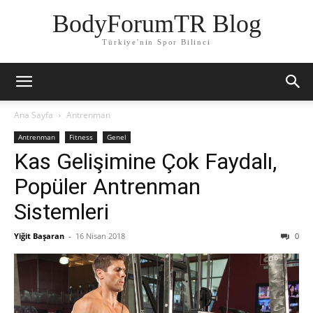
BodyForumTR Blog
Türkiye'nin Spor Bilinci
Ana Sayfa
Antrenman
Antrenman
Fitness
Genel
Kas Gelişimine Çok Faydalı,
Popüler Antrenman
Sistemleri
Yiğit Başaran
-
16 Nisan 2018
0