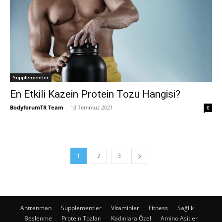
Supplementler
En Etkili Kazein Protein Tozu Hangisi?
BodyforumTR Team
-
13 Temmuz 2021
0
1
2
3
Antrenman
Supplementler
Vitaminler
Fitness
Sağlık
Beslenme
Protein Tozları
Kadınlara Özel
Amino Asitler