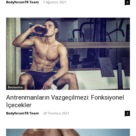
BodyforumTR Team
-
5 Ağustos 2021
0
Beslenme
Antrenmanların Vazgeçilmezi: Fonksiyonel
İçecekler
BodyforumTR Team
-
28 Temmuz 2021
0