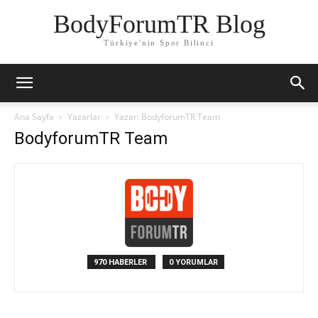
BodyForumTR Blog
Türkiye'nin Spor Bilinci
Ana Sayfa
Yazarlar
Yazar: BodyforumTR Team
BodyforumTR Team
970 HABERLER
0 YORUMLAR