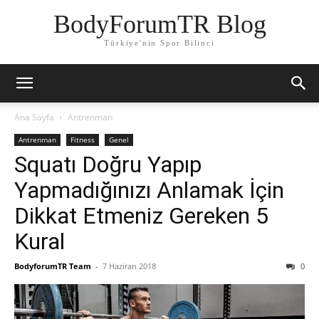
BodyForumTR Blog
Türkiye'nin Spor Bilinci
Ana Sayfa
Antrenman
Antrenman
Fitness
Genel
Squatı Doğru Yapıp
Yapmadığınızı Anlamak İçin
Dikkat Etmeniz Gereken 5
Kural
BodyforumTR Team
-
7 Haziran 2018
0