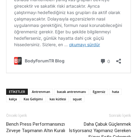
ETIKETLER
Antrenman
bacak antrenmanı
Egzersiz
hata
kalça
Kas Gelişimi
kas kütlesi
squat
Önceki İçerik
Sonraki İçerik
Bench Press Performansınızı
Daha Çabuk Güçlenmek
Zirveye Taşımanın Altın Kuralı
İstiyorsanız Yapmanız Gereken
Süper Setle Çalışmak