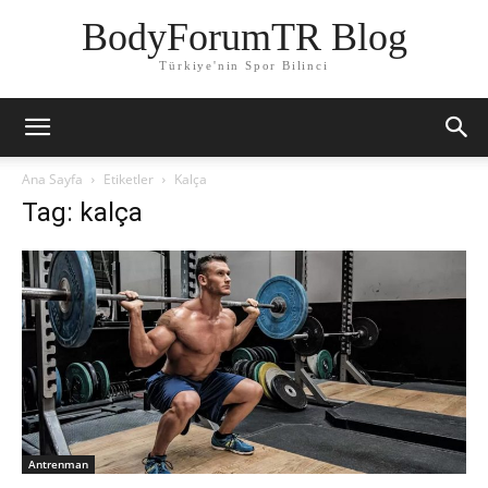
BodyForumTR Blog
Türkiye'nin Spor Bilinci
Ana Sayfa
Etiketler
Kalça
Tag: kalça
Antrenman