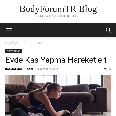
BodyForumTR Blog
Türkiye'nin Spor Bilinci
Ana Sayfa
Antrenman
Antrenman
Evde Kas Yapma Hareketleri
BodyforumTR Team
-
9 Temmuz 2018
0