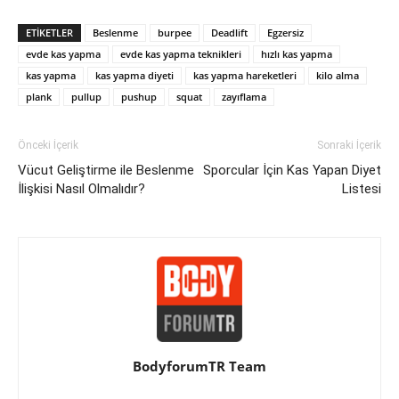
ETIKETLER
Beslenme
burpee
Deadlift
Egzersiz
evde kas yapma
evde kas yapma teknikleri
hızlı kas yapma
kas yapma
kas yapma diyeti
kas yapma hareketleri
kilo alma
plank
pullup
pushup
squat
zayıflama
Önceki İçerik
Sonraki İçerik
Vücut Geliştirme ile Beslenme
Sporcular İçin Kas Yapan Diyet
İlişkisi Nasıl Olmalıdır?
Listesi
BodyforumTR Team