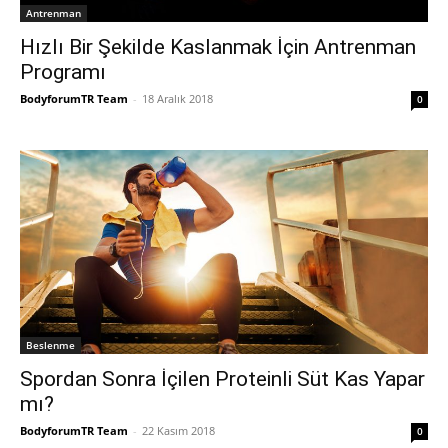
Antrenman
Hızlı Bir Şekilde Kaslanmak İçin Antrenman
Programı
BodyforumTR Team
-
18 Aralık 2018
0
Beslenme
Spordan Sonra İçilen Proteinli Süt Kas Yapar
mı?
BodyforumTR Team
-
22 Kasım 2018
0