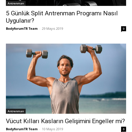
Antrenman
5 Günlük Split Antrenman Programı Nasıl
Uygulanır?
BodyforumTR Team
-
29 Mayıs 2019
0
Antrenman
Vücut Kılları Kasların Gelişimini Engeller mi?
BodyforumTR Team
-
10 Mayıs 2019
0