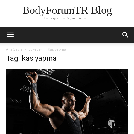
BodyForumTR Blog
Türkiye'nin Spor Bilinci
Ana Sayfa
Etiketler
Kas yapma
Tag: kas yapma