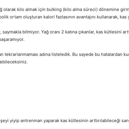
 olarak kilo almak için bulking (kilo alma süreci) dönemine girm
bolik ortam oluşturan kalori fazlasının avantajını kullanarak, k
, saymakla bitmiyor. Yağ oranı 2 katına çıkanlar, kas kütlesini a
başaramıyor.
ndan tekrarlanmaması adına listeledik. Bu sayede bu hatalardan ku
ebileceksiniz.
şeyi yiyip antrenman yaparak kas kütlesinin arttırılabileceği sanı
…