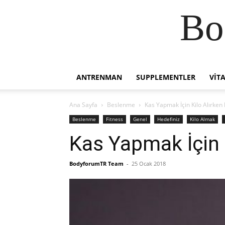
Bo
ANTRENMAN
SUPPLEMENTLER
VIT
Ana Sayfa
Beslenme
Kas Yapmak İçin Kilo Alırken 
Beslenme
Fitness
Genel
Hedefiniz
Kilo Almak
Kas Yapmak İçin K
BodyforumTR Team
-
25 Ocak 2018