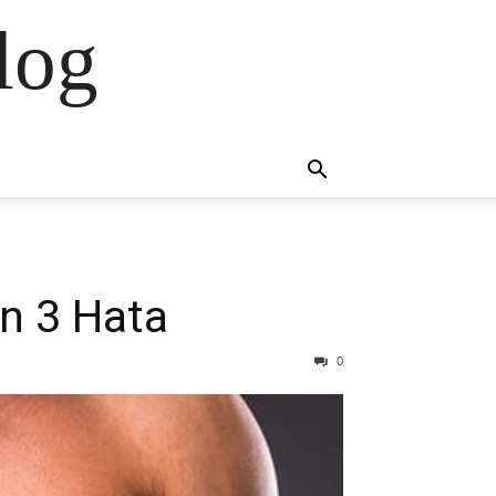
log
an 3 Hata
0