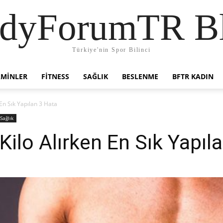
dyForumTR B
Türkiye'nin Spor Bilinci
AMINLER
FITNESS
SAĞLIK
BESLENME
BFTR KADIN
En Sık Yapılan 3 Hata
Sağlık
ilo Alırken En Sık Yapıl