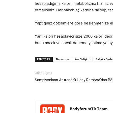
hesapladığınız kalori, metabolizma hızınız ve
etmelisiniz. Her sabah aç karnına tartılıp, t
Yaptığınız gözlemlere göre beslenmenize ek
Yani kalori hesaplayıcı size 2000 kalori dedi 
bunu ancak ve ancak deneme yanılma yoluyla
ETIKETLER
Beslenme
Kas Gelişimi
Sağlıklı Bes
Önceki İçerik
Şampiyonların Antrenörü Hany Rambod’dan Bö
BodyforumTR Team