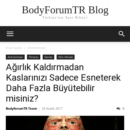
BodyForumTR Blog
Türkiye'nin Spor Bilinci
Ana Sayfa
Antrenman
Antrenman
Fitness
Genel
Kilo Almak
Ağırlık Kaldırmadan
Kaslarınızı Sadece Esneterek
Daha Fazla Büyütebilir
misiniz?
BodyforumTR Team
-
29 Aralık 2017
0