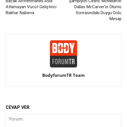
Bacak Antrenmanını Asla
Şampiyon Cedric McMillan’ın
Atlamayan Vücut Geliştirici
Dallas McCarver’ın Ölümü
Bakhar Nabieva
Sonrasındaki Duygu Dolu
Mesajı
BodyforumTR Team
CEVAP VER