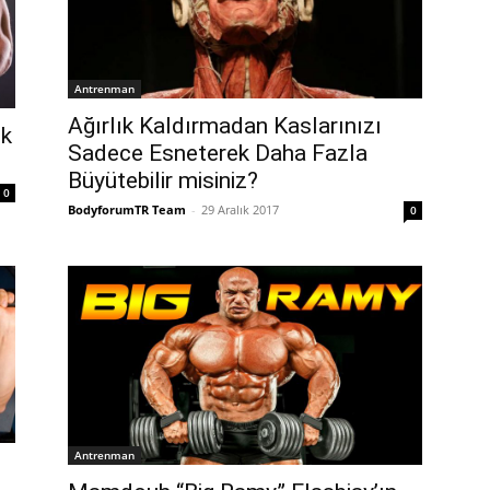
Antrenman
Ağırlık Kaldırmadan Kaslarınızı
ık
Sadece Esneterek Daha Fazla
Büyütebilir misiniz?
0
BodyforumTR Team
-
29 Aralık 2017
0
Antrenman