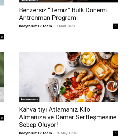
Benzersiz “Temiz” Bulk Dönemi
n
Antrenman Programı
BodyforumTR Team
-
1 Mart 2020
0
0
Antrenman
Kahvaltıyı Atlamanız Kilo
Almanıza ve Damar Sertleşmesine
0
Sebep Oluyor!
BodyforumTR Team
-
26 Mayıs 2018
0