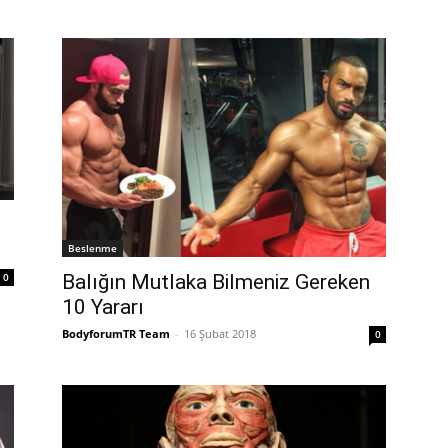
Beslenme
0
Balığın Mutlaka Bilmeniz Gereken
10 Yararı
BodyforumTR Team
-
16 Şubat 2018
0