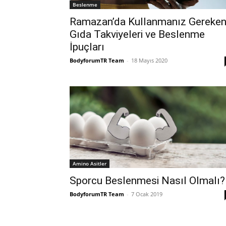
Beslenme
Ramazan’da Kullanmanız Gereke
Gıda Takviyeleri ve Beslenme
İpuçları
BodyforumTR Team
-
18 Mayıs 2020
Amino Asitler
Sporcu Beslenmesi Nasıl Olmalı?
BodyforumTR Team
-
7 Ocak 2019