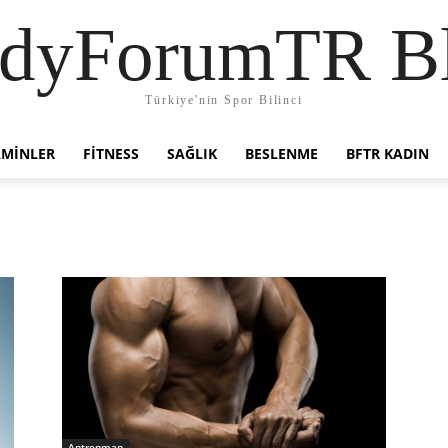
dyForumTR B
Türkiye'nin Spor Bilinci
AMINLER
FITNESS
SAĞLIK
BESLENME
BFTR KADIN
Antrenman