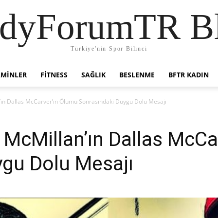
dyForumTR B
Türkiye'nin Spor Bilinci
AMINLER
FITNESS
SAĞLIK
BESLENME
BFTR KADIN
ın Dallas McCarver’ın Ölümü Sonrasındaki Duygu Dolu Mesajı
McMillan’ın Dallas McCa
ygu Dolu Mesajı