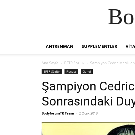
Bo
ANTRENMAN
SUPPLEMENTLER
VIT
Ana Sayfa
BFTR Sözlük
Şampiyon Cedric McMillan’
BFTR Sözlük
Fitness
Genel
Şampiyon Cedric 
Sonrasındaki Du
BodyforumTR Team
-
2 Ocak 2018