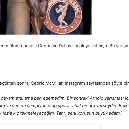
r’ın ölümü öncesi Cedric ve Dallas son ikiye kalmıştı. Bu yarış
tikten sonra, Cedric McMillan Instagram sayfasından şöyle bir 
devam etti, ama ben edemedim. Bir sonraki Arnold yarışması i
ım ve sen de şampiyon olup spora rahat bir ara verseydin. Belk
ok fazla kıç tekmeleyeceğim. Tanrı seni korusun büyük adam.”