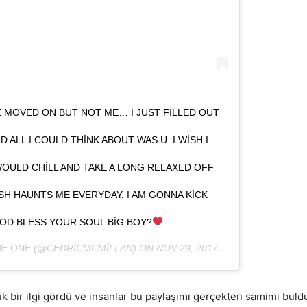
 MOVED ON BUT NOT ME… I JUST FILLED OUT
 ALL I COULD THINK ABOUT WAS U. I WISH I
WOULD CHILL AND TAKE A LONG RELAXED OFF
ISH HAUNTS ME EVERYDAY. I AM GONNA KICK
OD BLESS YOUR SOUL BIG BOY?
HE ONE
(@CEDRICMCMILLAN) ON
NOV 29, 2017 AT 2:27PM PST
 bir ilgi gördü ve insanlar bu paylaşımı gerçekten samimi buldu