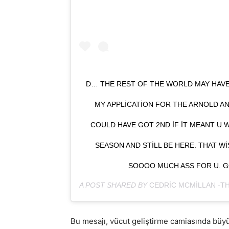
D… THE REST OF THE WORLD MAY HAVE
MY APPLICATION FOR THE ARNOLD AND
COULD HAVE GOT 2ND IF IT MEANT U 
SEASON AND STILL BE HERE. THAT W
SOOOO MUCH ASS FOR U. G
A POST SHARED BY
CEDRIC MCMILLAN -T
Bu mesajı, vücut geliştirme camiasında büyük