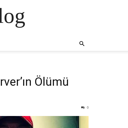
log
rver’ın Ölümü
0