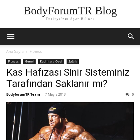
BodyForumTR Blog
Türkiye'nin Spor Bilinci
Ana Sayfa
Fitness
Fitness
Genel
Kadınlara Özel
Sağlık
Kas Hafızası Sinir Sisteminiz
Tarafından Saklanır mı?
BodyforumTR Team
-
7 Mayıs 2018
0