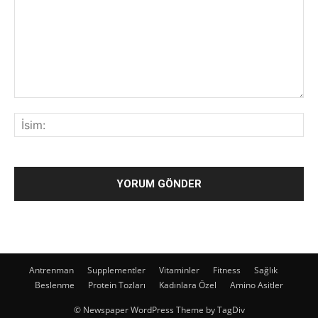
Antrenman
Supplementler
Vitaminler
Fitness
Sağlık
Beslenme
Protein Tozları
Kadınlara Özel
Amino Asitler
© Newspaper WordPress Theme by TagDiv