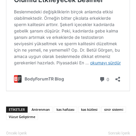
ETIKETLER
Antrenman
kas hafızası
kas kütlesi
sinir sistemi
Vücut Geliştirme
Önceki İçerik
Sonraki İçerik