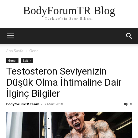
BodyForumTR Blog
Türkiye'nin Spor Bilinci
Ana Sayfa
Genel
Genel
Sağlık
Testosteron Seviyenizin
Düşük Olma İhtimaline Dair
İlginç Bilgiler
BodyforumTR Team
-
7 Mart 2018
0