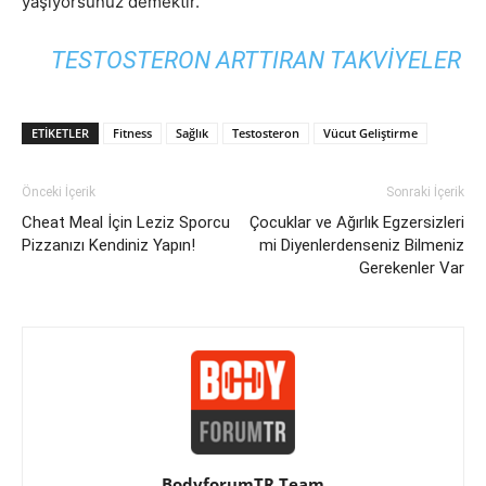
yaşıyorsunuz demektir.
TESTOSTERON ARTTIRAN TAKVIYELER
ETIKETLER
Fitness
Sağlık
Testosteron
Vücut Geliştirme
Önceki İçerik
Sonraki İçerik
Cheat Meal İçin Leziz Sporcu
Çocuklar ve Ağırlık Egzersizleri
Pizzanızı Kendiniz Yapın!
mi Diyenlerdenseniz Bilmeniz
Gerekenler Var
BodyforumTR Team