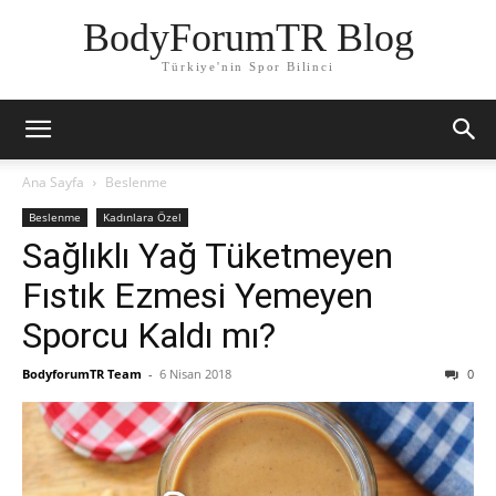
BodyForumTR Blog
Türkiye'nin Spor Bilinci
Ana Sayfa
Beslenme
Beslenme
Kadınlara Özel
Sağlıklı Yağ Tüketmeyen
Fıstık Ezmesi Yemeyen
Sporcu Kaldı mı?
BodyforumTR Team
-
6 Nisan 2018
0