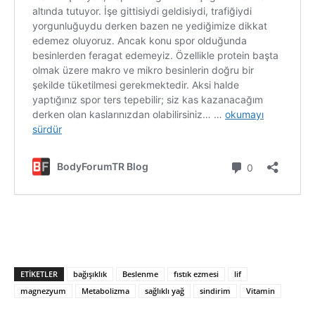
ETIKETLER
bağışıklık
Beslenme
fıstık ezmesi
lif
magnezyum
Metabolizma
sağlıklı yağ
sindirim
Vitamin