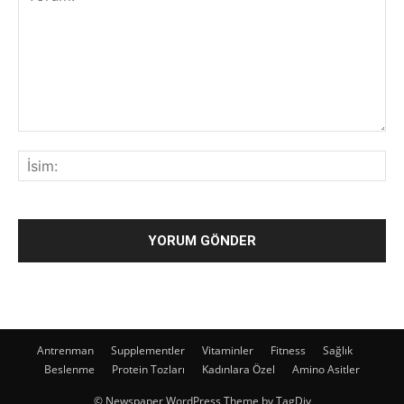
Antrenman
Supplementler
Vitaminler
Fitness
Sağlık
Beslenme
Protein Tozları
Kadınlara Özel
Amino Asitler
© Newspaper WordPress Theme by TagDiv