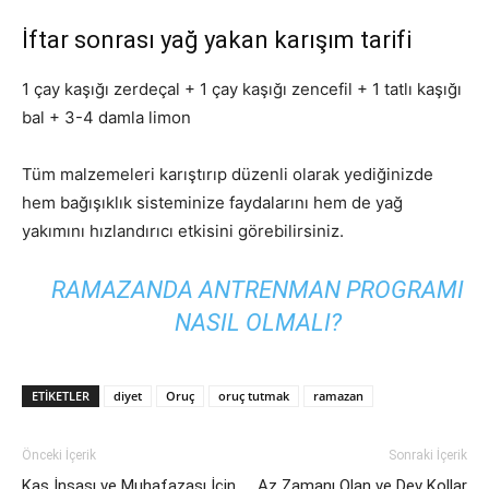
İftar sonrası yağ yakan karışım tarifi
1 çay kaşığı zerdeçal + 1 çay kaşığı zencefil + 1 tatlı kaşığı
bal + 3-4 damla limon
Tüm malzemeleri karıştırıp düzenli olarak yediğinizde
hem bağışıklık sisteminize faydalarını hem de yağ
yakımını hızlandırıcı etkisini görebilirsiniz.
RAMAZANDA ANTRENMAN PROGRAMI
NASIL OLMALI?
ETIKETLER
diyet
Oruç
oruç tutmak
ramazan
Önceki İçerik
Sonraki İçerik
Kas İnşası ve Muhafazası İçin
Az Zamanı Olan ve Dev Kollar