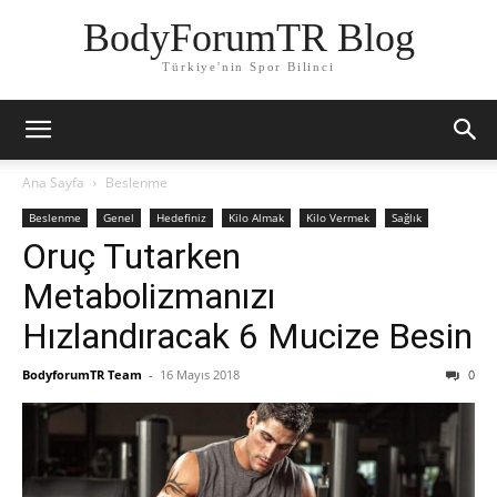
BodyForumTR Blog
Türkiye'nin Spor Bilinci
Ana Sayfa
Beslenme
Beslenme
Genel
Hedefiniz
Kilo Almak
Kilo Vermek
Sağlık
Oruç Tutarken
Metabolizmanızı
Hızlandıracak 6 Mucize Besin
BodyforumTR Team
-
16 Mayıs 2018
0