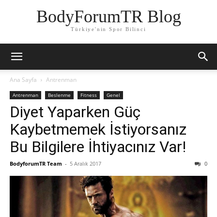
BodyForumTR Blog
Türkiye'nin Spor Bilinci
Ana Sayfa
Antrenman
Antrenman
Beslenme
Fitness
Genel
Diyet Yaparken Güç
Kaybetmemek İstiyorsanız
Bu Bilgilere İhtiyacınız Var!
BodyforumTR Team
-
5 Aralık 2017
0