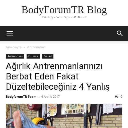
BodyForumTR Blog
Türkiye'nin Spor Bilinci
Ana Sayfa
Antrenman
Antrenman
Fitness
Genel
Ağırlık Antrenmanlarınızı
Berbat Eden Fakat
Düzeltebileceğiniz 4 Yanlış
BodyforumTR Team
-
4 Aralık 2017
0