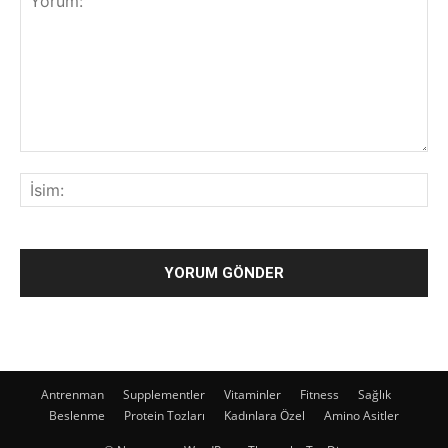
Antrenman
Supplementler
Vitaminler
Fitness
Sağlık
Beslenme
Protein Tozları
Kadınlara Özel
Amino Asitler