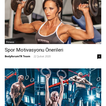
Fitness
Spor Motivasyonu Önerileri
BodyforumTR Team
-
22 Şubat 2020
0