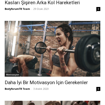
Kasları Şişiren Arka Kol Hareketleri
BodyforumTR Team
-
29 Ocak 2021
0
Motivasyon
Daha İyi Bir Motivasyon İçin Gerekenler
BodyforumTR Team
-
3 Aralık 2020
0