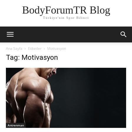
BodyForumTR Blog
Türkiye'nin Spor Bilinci
Ana Sayfa
Etiketler
Motivasyon
Tag: Motivasyon
Antrenman