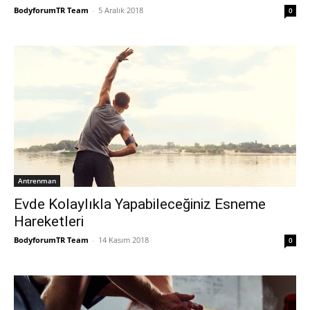
BodyforumTR Team
-
5 Aralık 2018
0
Antrenman
Evde Kolaylıkla Yapabileceğiniz Esneme
Hareketleri
BodyforumTR Team
-
14 Kasım 2018
0