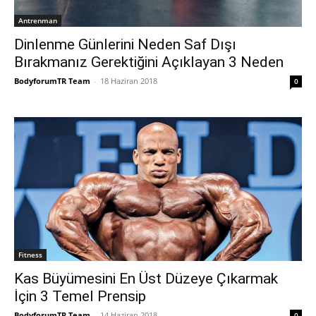
Antrenman
Dinlenme Günlerini Neden Saf Dışı
Bırakmanız Gerektiğini Açıklayan 3 Neden
BodyforumTR Team
-
18 Haziran 2018
0
Fitness
Kas Büyümesini En Üst Düzeye Çıkarmak
İçin 3 Temel Prensip
BodyforumTR Team
-
14 Haziran 2018
0