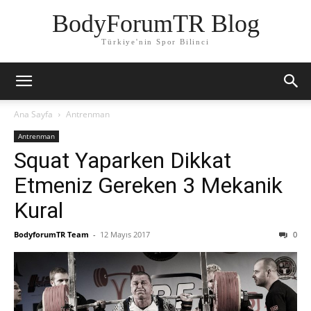
BodyForumTR Blog
Türkiye'nin Spor Bilinci
Ana Sayfa
Antrenman
Antrenman
Squat Yaparken Dikkat
Etmeniz Gereken 3 Mekanik
Kural
BodyforumTR Team
-
12 Mayıs 2017
0