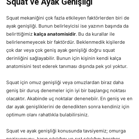
Squat ve Ayak Genişliği
Squat mekaniğini çok fazla etkileyen faktörlerden biri de
ayak genişliği. Bunun belirleyicisi ise yazının başında da
belirttiğimiz
kalça anatomisidir
. Bu da kurallar ile
belirlenemeyecek bir faktördür. Beklenmedik kişilerde
çok dar veya çok geniş ayak genişliği doğru squat
derinliğini sağlayabilir. Bunun için kişinin kendi kalça
anatomisini test ederek tanıması dışında pek yol yoktur.
Squat için omuz genişliği veya omuzlardan biraz daha
geniş bir duruş denemeler için iyi bir başlangıç noktası
olacaktır. Akabinde uç noktalar denenebiir. En geniş ve en
dar ayak genişliklerini de denedikten sonra kendiniz için
optimum olanı rahatlıkla bulabilirsiniz.
Squat ve ayak genişliği konusunda tavsiyemiz; omurga
pozisyonunu, karın sıkılığını ve sırt sıkılığını beraber