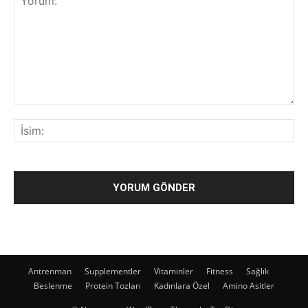
Antrenman
Supplementler
Vitaminler
Fitness
Sağlık
Beslenme
Protein Tozları
Kadınlara Özel
Amino Asitler