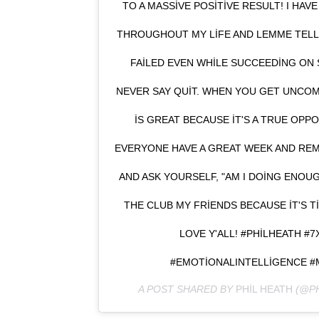
TO A MASSIVE POSITIVE RESULT! I HA
THROUGHOUT MY LIFE AND LEMME TELL Y
FAILED EVEN WHILE SUCCEEDING ON 
NEVER SAY QUIT. WHEN YOU GET UNCO
IS GREAT BECAUSE IT'S A TRUE OPP
EVERYONE HAVE A GREAT WEEK AND REM
AND ASK YOURSELF, "AM I DOING ENOU
THE CLUB MY FRIENDS BECAUSE IT'S T
LOVE Y'ALL! #PHILHEATH 
#EMOTIONALINTELLIGENCE 
A POST SHARED BY
PHIL HEATH
(@PH