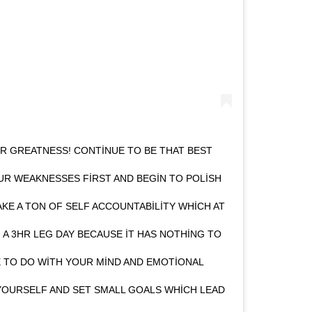
R GREATNESS! CONTINUE TO BE THAT BEST
UR WEAKNESSES FIRST AND BEGIN TO POLISH
KE A TON OF SELF ACCOUNTABILITY WHICH AT
A 3HR LEG DAY BECAUSE IT HAS NOTHING TO
 TO DO WITH YOUR MIND AND EMOTIONAL
 YOURSELF AND SET SMALL GOALS WHICH LEAD