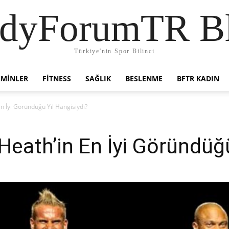
dyForumTR B
Türkiye'nin Spor Bilinci
AMINLER
FITNESS
SAĞLIK
BESLENME
BFTR KADIN
n İyi Göründüğü Yıl Hangisiydi?
Heath’in En İyi Göründüğü