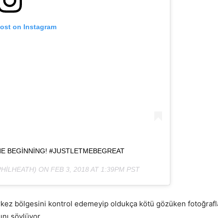
post on Instagram
THE BEGINNING! #JUSTLETMEBEGREAT
HILHEATH) ON
FEB 3, 2018 AT 1:39PM PST
rkez bölgesini kontrol edemeyip oldukça kötü gözüken fotoğrafları
ını söylüyor.