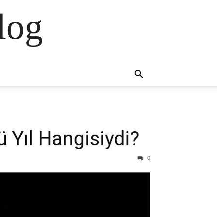
log
 Yıl Hangisiydi?
0