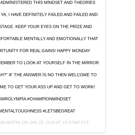
VE ADMINISTERED THIS MINDSET AND THEORIES
A, I HAVE DEFINITELY FAILED AND FAILED AND
STAGE. KEEP YOUR EYES ON THE PRIZE AND
MFORTABLE MENTALLY AND EMOTIONALLY THAT
ORTUNITY FOR REAL GAINS! HAPPY MONDAY
EMBER TO LOOK AT YOURSELF IN THE MIRROR
GH?" IF THE ANSWER IS NO THEN WELCOME TO
IME TO GET YOUR ASS UP AND GET TO WORK!
#7XMROLYMPIA #CHAMPIONMINDSET
#MENTALTOUGHNESS #LETSBEGREAT
ILHEATH) ON
JAN 29, 2018 AT 10:57AM PST