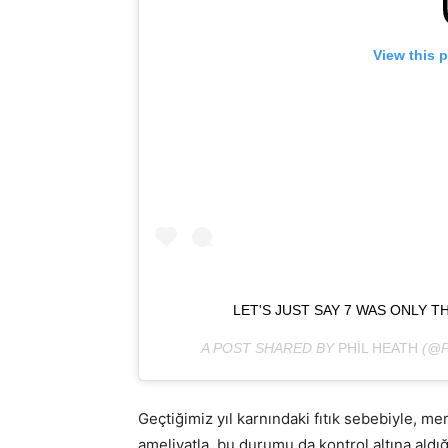
View this 
LET'S JUST SAY 7 WAS ONLY 
A POST SHARED BY
PHIL HEATH
(@P
Geçtiğimiz yıl karnındaki fıtık sebebiyle, me
ameliyatla, bu durumu da kontrol altına aldığ