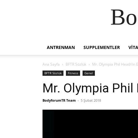
Bo
ANTRENMAN
SUPPLEMENTLER
VIT
Ana Sayfa
BFTR Sözlük
Mr. Olympia Phil Heath’in E
BFTR Sözlük
Fitness
Genel
Mr. Olympia Phil 
BodyforumTR Team
-
5 Şubat 2018