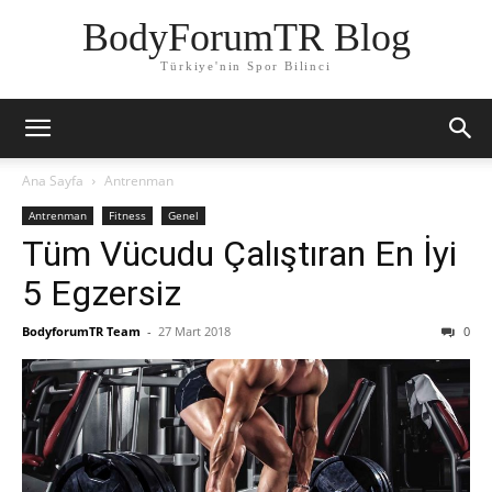
BodyForumTR Blog
Türkiye'nin Spor Bilinci
Ana Sayfa
Antrenman
Antrenman
Fitness
Genel
Tüm Vücudu Çalıştıran En İyi
5 Egzersiz
BodyforumTR Team
-
27 Mart 2018
0