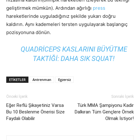
geliştirmek mümkün). Ardından ağırlığı
press
hareketlerinde uyguladığınız şekilde yukarı doğru
kaldırın. Aynı kademeleri tersten uygulayarak başlangıç
pozisyonuna dönün.
QUADRICEPS KASLARINI BÜYÜTME
TAKTIĞI: DAHA SIK SQUAT!
ETIKETLER
Antrenman
Egzersiz
Önceki İçerik
Sonraki İçerik
Eğer Reflü Şikayetiniz Varsa
Türk MMA Şampiyonu Kadir
Bu 10 Beslenme Önerisi Size
Dalkıran Tüm Gençlere Örnek
Faydalı Olabilir
Olmak İstiyor!