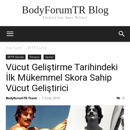
BodyForumTR Blog
Türkiye'nin Spor Bilinci
Ana Sayfa
BFTR Sözlük
BFTR Sözlük
Fitness
Genel
Vücut Geliştirme Tarihindeki
İlk Mükemmel Skora Sahip
Vücut Geliştirici
BodyforumTR Team
-
7 Ocak 2018
0