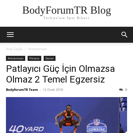
BodyForumTR Blog
Türkiye'nin Spor Bilinci
Ana Sayfa
Antrenman
Antrenman
Fitness
Genel
Patlayıcı Güç İçin Olmazsa
Olmaz 2 Temel Egzersiz
BodyforumTR Team
-
12 Ocak 2018
0