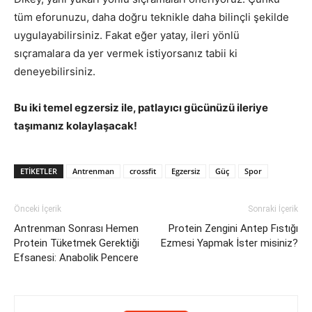
tüm eforunuzu, daha doğru teknikle daha bilinçli şekilde
uygulayabilirsiniz. Fakat eğer yatay, ileri yönlü
sıçramalara da yer vermek istiyorsanız tabii ki
deneyebilirsiniz.
Bu iki temel egzersiz ile, patlayıcı gücünüzü ileriye
taşımanız kolaylaşacak!
ETIKETLER
Antrenman
crossfit
Egzersiz
Güç
Spor
Önceki İçerik
Sonraki İçerik
Antrenman Sonrası Hemen
Protein Zengini Antep Fıstığı
Protein Tüketmek Gerektiği
Ezmesi Yapmak İster misiniz?
Efsanesi: Anabolik Pencere