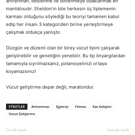
antrenman, beslenme ve dinlenmeye odaklanmak en
mantıklısıdır. Sheldon’ın bile herkesin üç tiplemenin
karması olduğunu söylediği bu teoriyi tamamen kabul
edip her insanı 3 kategoriden birine yerleştirmeye
çalışmak oldukça yanlıştır.
Düzgün ve düzenli olan bir birey vücut tipini çalışarak
geliştirebilir ve genetiğini yenebilir. Bu tip önyargılardan
tamamıyla sıyrılmazsanız, potansiyelinizi ortaya
koyamazsınız!
Vücut geliştirme depar değil, maratondur.
ETIKETLER
Antrenman
Egzersiz
Fitness
Kas Gelişimi
Vücut Geliştirme
Önceki İçerik
Sonraki İçerik