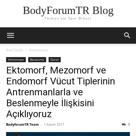
BodyForumTR Blog
Türkiye'nin Spor Bilinci
Ana Sayfa
Antrenman
Antrenman
Beslenme
Genel
Ektomorf, Mezomorf ve
Endomorf Vücut Tiplerinin
Antrenmanlarla ve
Beslenmeyle İlişkisini
Açıklıyoruz
BodyforumTR Team
-
1 Kasım 2017
0