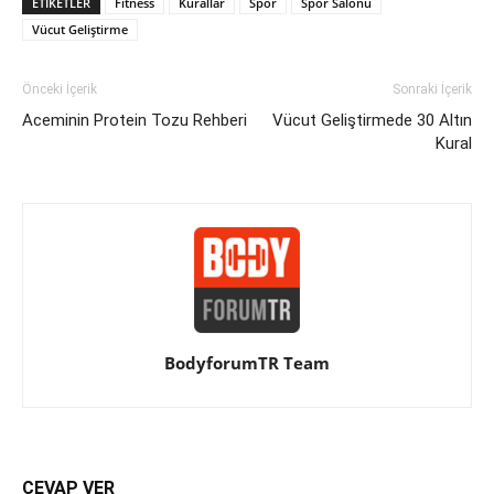
ETIKETLER
Fitness
Kurallar
Spor
Spor Salonu
Vücut Geliştirme
Önceki İçerik
Sonraki İçerik
Aceminin Protein Tozu Rehberi
Vücut Geliştirmede 30 Altın
Kural
BodyforumTR Team
CEVAP VER