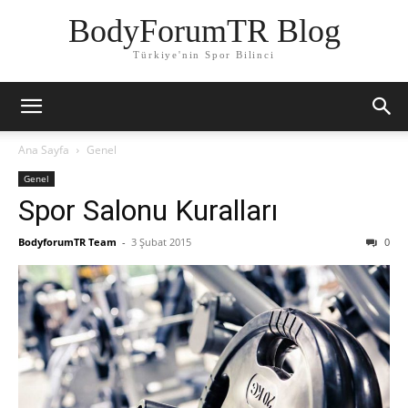
BodyForumTR Blog
Türkiye'nin Spor Bilinci
Ana Sayfa
Genel
Genel
Spor Salonu Kuralları
BodyforumTR Team
-
3 Şubat 2015
0