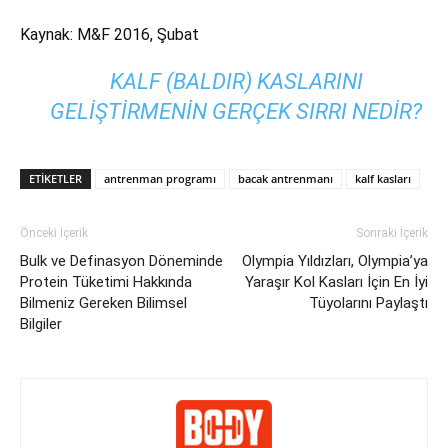
Kaynak: M&F 2016, Şubat
KALF (BALDIR) KASLARINI
GELIŞTIRMENIN GERÇEK SIRRI NEDIR?
ETIKETLER
antrenman programı
bacak antrenmanı
kalf kasları
Önceki İçerik
Sonraki İçerik
Bulk ve Definasyon Döneminde
Olympia Yıldızları, Olympia’ya
Protein Tüketimi Hakkında
Yaraşır Kol Kasları İçin En İyi
Bilmeniz Gereken Bilimsel
Tüyolarını Paylaştı
Bilgiler