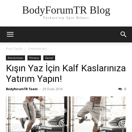
BodyForumTR Blog
Türkiye'nin Spor Bilinci
Ana Sayfa
Antrenman
Antrenman
Fitness
Genel
Kışın Yaz İçin Kalf Kaslarınıza
Yatırım Yapın!
BodyforumTR Team
-
29 Ocak 2018
0