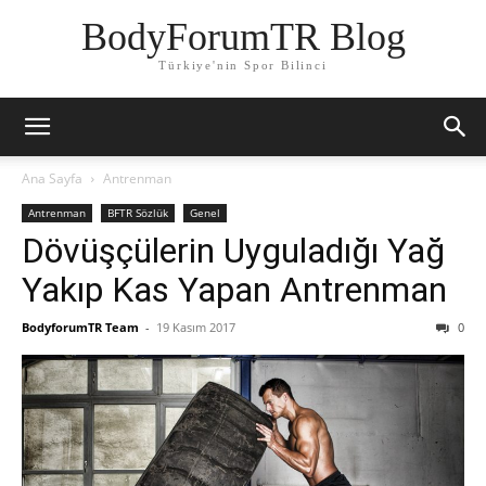
BodyForumTR Blog
Türkiye'nin Spor Bilinci
Ana Sayfa
Antrenman
Antrenman
BFTR Sözlük
Genel
Dövüşçülerin Uyguladığı Yağ
Yakıp Kas Yapan Antrenman
BodyforumTR Team
-
19 Kasım 2017
0