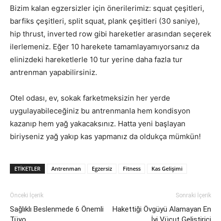
Bizim kalan egzersizler için önerilerimiz: squat çeşitleri,
barfiks çeşitleri, split squat, plank çeşitleri (30 saniye),
hip thrust, inverted row gibi hareketler arasından seçerek
ilerlemeniz. Eğer 10 harekete tamamlayamıyorsanız da
elinizdeki hareketlerle 10 tur yerine daha fazla tur
antrenman yapabilirsiniz.
Otel odası, ev, sokak farketmeksizin her yerde
uygulayabileceğiniz bu antrenmanla hem kondisyon
kazanıp hem yağ yakacaksınız. Hatta yeni başlayan
biriyseniz yağ yakıp kas yapmanız da oldukça mümkün!
ETIKETLER
Antrenman
Egzersiz
Fitness
Kas Gelişimi
Önceki İçerik
Sonraki İçerik
Sağlıklı Beslenmede 6 Önemli
Hakettiği Övgüyü Alamayan En
Tüyo
İyi Vücut Geliştirici