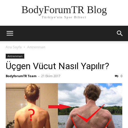
BodyForumTR Blog
Türkiye'nin Spor Bilinci
Ana Sayfa
Antrenman
Antrenman
Üçgen Vücut Nasıl Yapılır?
BodyforumTR Team
-
21 Ekim 2017
0