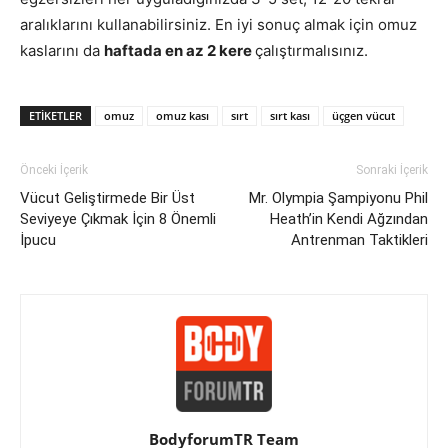
aralıklarını kullanabilirsiniz. En iyi sonuç almak için omuz
kaslarını da
haftada en az 2 kere
çalıştırmalısınız.
ETIKETLER
omuz
omuz kası
sırt
sırt kası
üçgen vücut
Önceki İçerik
Sonraki İçerik
Vücut Geliştirmede Bir Üst
Mr. Olympia Şampiyonu Phil
Seviyeye Çıkmak İçin 8 Önemli
Heath’in Kendi Ağzından
İpucu
Antrenman Taktikleri
BodyforumTR Team