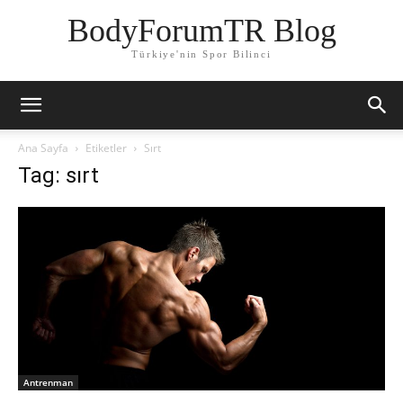
BodyForumTR Blog
Türkiye'nin Spor Bilinci
Ana Sayfa
Etiketler
Sırt
Tag: sırt
Antrenman