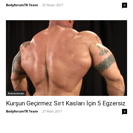
BodyforumTR Team
-
25 Nisan 2017
0
Antrenman
Kurşun Geçirmez Sırt Kasları İçin 5 Egzersiz
BodyforumTR Team
-
27 Mart 2017
0