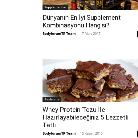
Supplementler
Dünyanın En İyi Supplement
Kombinasyonu Hangisi?
BodyforumTR Team
-
17 Mart 2017
Beslenme
Whey Protein Tozu İle
Hazırlayabileceğiniz 5 Lezzetli
Tatlı
BodyforumTR Team
-
15 Kasım 2016