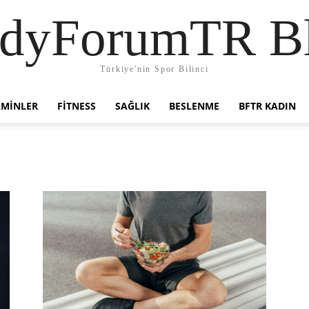
dyForumTR B
Türkiye'nin Spor Bilinci
AMINLER
FITNESS
SAĞLIK
BESLENME
BFTR KADIN