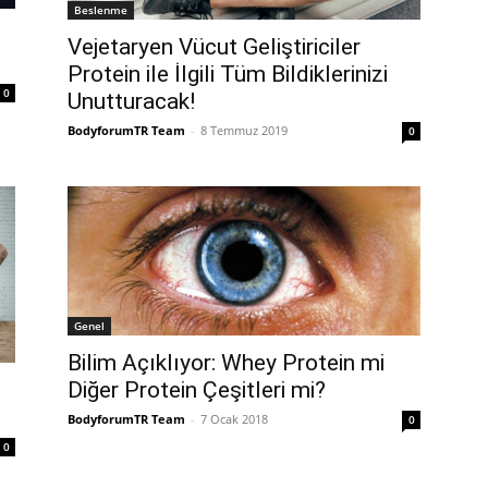
Beslenme
Vejetaryen Vücut Geliştiriciler
Protein ile İlgili Tüm Bildiklerinizi
0
Unutturacak!
BodyforumTR Team
-
8 Temmuz 2019
0
Genel
Bilim Açıklıyor: Whey Protein mi
Diğer Protein Çeşitleri mi?
BodyforumTR Team
-
7 Ocak 2018
0
0