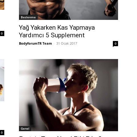
Beslenme
Yağ Yakarken Kas Yapmaya
0
Yardımcı 5 Supplement
BodyforumTR Team
-
31 Ocak 2017
0
Genel
0