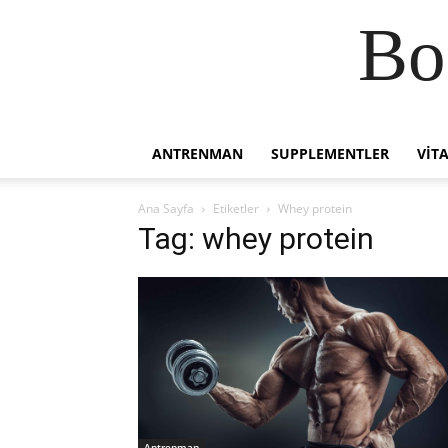
Bo
ANTRENMAN
SUPPLEMENTLER
VIT
Ana Sayfa
Etiketler
Whey protein
Tag: whey protein
Antrenman