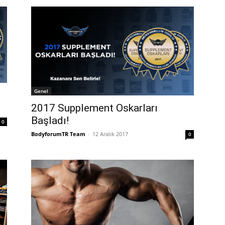
Genel
2017 Supplement Oskarları
Başladı!
0
BodyforumTR Team
-
12 Aralık 2017
0