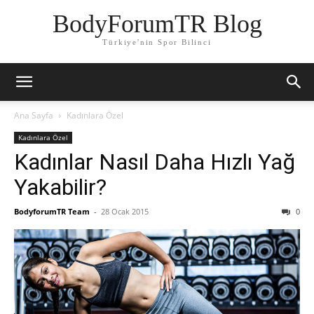
BodyForumTR Blog
Türkiye'nin Spor Bilinci
Ana Sayfa
Kadınlara Özel
Kadınlara Özel
Kadınlar Nasıl Daha Hızlı Yağ
Yakabilir?
BodyforumTR Team
-
28 Ocak 2015
0