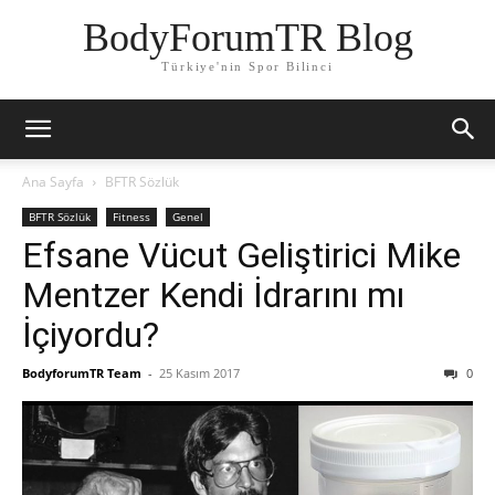
BodyForumTR Blog
Türkiye'nin Spor Bilinci
Ana Sayfa
BFTR Sözlük
BFTR Sözlük
Fitness
Genel
Efsane Vücut Geliştirici Mike
Mentzer Kendi İdrarını mı
İçiyordu?
BodyforumTR Team
-
25 Kasım 2017
0