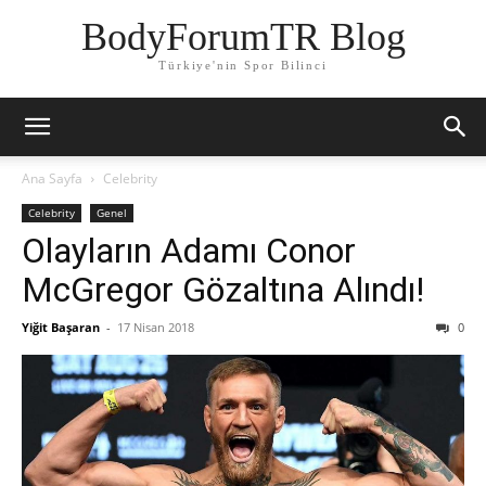
BodyForumTR Blog
Türkiye'nin Spor Bilinci
Ana Sayfa
Celebrity
Celebrity
Genel
Olayların Adamı Conor
McGregor Gözaltına Alındı!
Yiğit Başaran
-
17 Nisan 2018
0