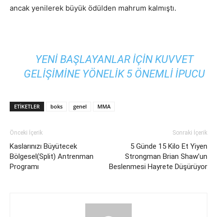
ancak yenilerek büyük ödülden mahrum kalmıştı.
YENI BAŞLAYANLAR İÇIN KUVVET
GELIŞIMINE YÖNELIK 5 ÖNEMLI İPUCU
ETIKETLER
boks
genel
MMA
Önceki İçerik
Sonraki İçerik
Kaslarınızı Büyütecek
5 Günde 15 Kilo Et Yiyen
Bölgesel(Split) Antrenman
Strongman Brian Shaw’un
Programı
Beslenmesi Hayrete Düşürüyor