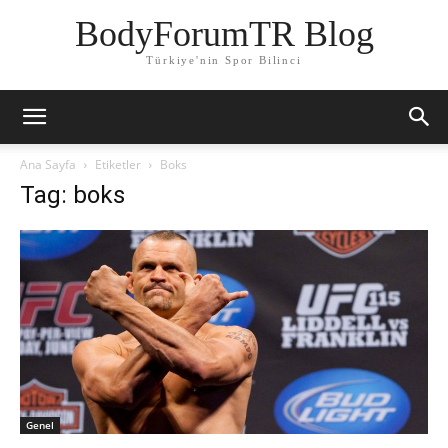
BodyForumTR Blog
Türkiye'nin Spor Bilinci
Ana Sayfa
Etiketler
Boks
Tag: boks
Genel