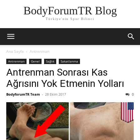
BodyForumTR Blog
Türkiye'nin Spor Bilinci
Ana Sayfa
Antrenman
Antrenman
Genel
Sağlık
Sakatlanma
Antrenman Sonrası Kas
Ağrısını Yok Etmenin Yolları
BodyforumTR Team
-
28 Ekim 2017
0