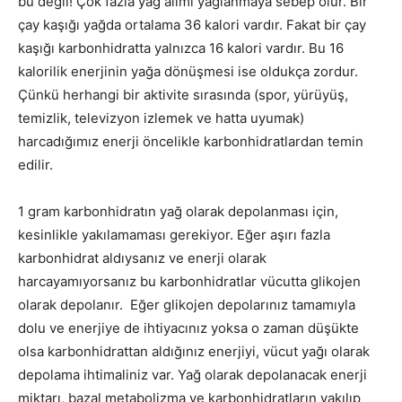
bu değil! Çok fazla yağ alımı yağlanmaya sebep olur. Bir
çay kaşığı yağda ortalama 36 kalori vardır. Fakat bir çay
kaşığı karbonhidratta yalnızca 16 kalori vardır. Bu 16
kalorilik enerjinin yağa dönüşmesi ise oldukça zordur.
Çünkü herhangi bir aktivite sırasında (spor, yürüyüş,
temizlik, televizyon izlemek ve hatta uyumak)
harcadığımız enerji öncelikle karbonhidratlardan temin
edilir.
1 gram karbonhidratın yağ olarak depolanması için,
kesinlikle yakılamaması gerekiyor. Eğer aşırı fazla
karbonhidrat aldıysanız ve enerji olarak
harcayamıyorsanız bu karbonhidratlar vücutta glikojen
olarak depolanır. Eğer glikojen depolarınız tamamıyla
dolu ve enerjiye de ihtiyacınız yoksa o zaman düşükte
olsa karbonhidrattan aldığınız enerjiyi, vücut yağı olarak
depolama ihtimaliniz var. Yağ olarak depolanacak enerji
miktarı, bazal metabolizma ve karbonhidratların yakılıp