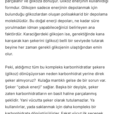
parçalanır ve glikoza dönüşür. Glikoz enerjinin kullanıldığı
formdur. Glikojen sadece enerjinin depolanmak için
bulunduğu glikozlardan oluşan polisakkarid bir depolama
molekülüdür. Bu doğal enerji depoları, ne kadar süre
yorulmadan idman yapabileceğinizi belirleyen ana
faktördür. Karaciğerdeki glikojen ise, gerektiğinde kana
karışarak kan şekerini (glikoz) belli bir seviyede tutarak
beyine her zaman gerekli glikojenin ulaştığından emin
olur.
Peki, aldığımız tüm bu kompleks karbonhidratlar şekere
(glikoz) dönüşüyorsan neden karbonhidrat yerine direk
şeker almıyoruz? Kulağa mantıklı gelse de bir sorun var.
Şeker “çabuk enerji” sağlar. Başka bir deyişle, şeker
zaten karbonhidratların en basit haline parçalanmış
şeklidir. Yani vücutta şeker olarak tutulamazlar. Ya
kullanılırlar, yada saklanmak için daha kompleks bir
karbonhidrata dönüştürülürler. Fakat vücut ilk seçenek