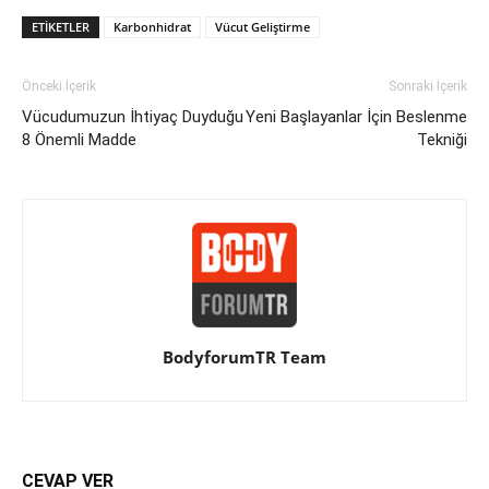
ETIKETLER
Karbonhidrat
Vücut Geliştirme
Önceki İçerik
Sonraki İçerik
Vücudumuzun İhtiyaç Duyduğu
Yeni Başlayanlar İçin Beslenme
8 Önemli Madde
Tekniği
BodyforumTR Team
CEVAP VER