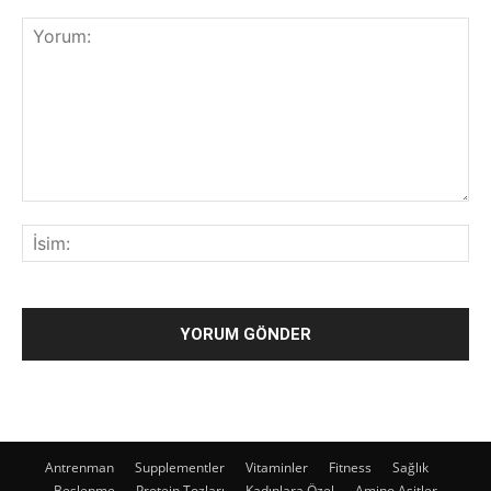
Antrenman
Supplementler
Vitaminler
Fitness
Sağlık
Beslenme
Protein Tozları
Kadınlara Özel
Amino Asitler