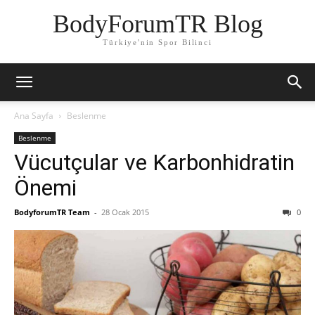
BodyForumTR Blog
Türkiye'nin Spor Bilinci
Ana Sayfa
Beslenme
Beslenme
Vücutçular ve Karbonhidratin
Önemi
BodyforumTR Team
-
28 Ocak 2015
0