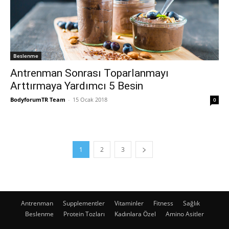
Beslenme
Antrenman Sonrası Toparlanmayı
Arttırmaya Yardımcı 5 Besin
BodyforumTR Team
-
15 Ocak 2018
0
1
2
3
Antrenman
Supplementler
Vitaminler
Fitness
Sağlık
Beslenme
Protein Tozları
Kadınlara Özel
Amino Asitler