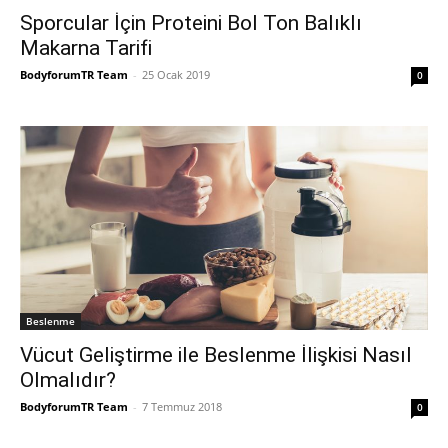
Sporcular İçin Proteini Bol Ton Balıklı
Makarna Tarifi
BodyforumTR Team
-
25 Ocak 2019
0
Beslenme
Vücut Geliştirme ile Beslenme İlişkisi Nasıl
Olmalıdır?
BodyforumTR Team
-
7 Temmuz 2018
0