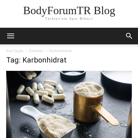
BodyForumTR Blog
Türkiye'nin Spor Bilinci
Ana Sayfa
Etiketler
Karbonhidrat
Tag: Karbonhidrat