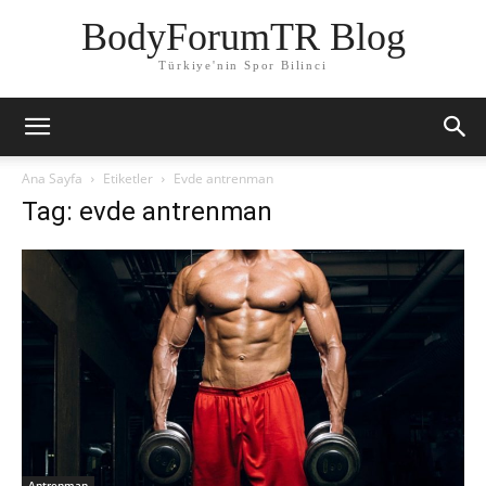
BodyForumTR Blog
Türkiye'nin Spor Bilinci
Ana Sayfa
Etiketler
Evde antrenman
Tag: evde antrenman
Antrenman