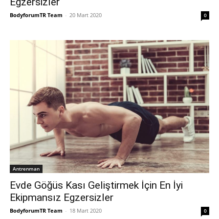
Egzersizler
BodyforumTR Team
-
20 Mart 2020
0
Antrenman
Evde Göğüs Kası Geliştirmek İçin En İyi
Ekipmansız Egzersizler
BodyforumTR Team
-
18 Mart 2020
0