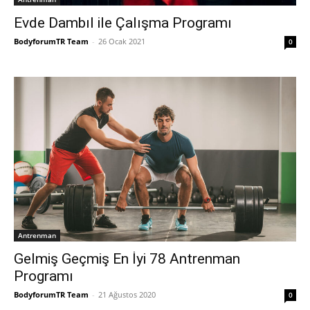
Evde Dambıl ile Çalışma Programı
BodyforumTR Team
-
26 Ocak 2021
0
Antrenman
Gelmiş Geçmiş En İyi 78 Antrenman
Programı
BodyforumTR Team
-
21 Ağustos 2020
0