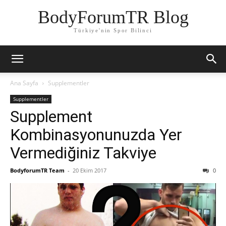
BodyForumTR Blog
Türkiye'nin Spor Bilinci
Ana Sayfa
Supplementler
Supplementler
Supplement
Kombinasyonunuzda Yer
Vermediğiniz Takviye
BodyforumTR Team
-
20 Ekim 2017
0