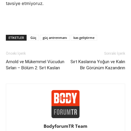
tavsiye etmiyoruz.
ETIKETLER
Güç
güç antrenmanı
kas geliştirme
Önceki İçerik
Sonraki İçerik
Arnold ve Mükemmel Vücudun
Sırt Kaslarına Yoğun ve Kalın
Sırları – Bölüm 2: Sırt Kasları
Bir Görünüm Kazandırın
BodyforumTR Team