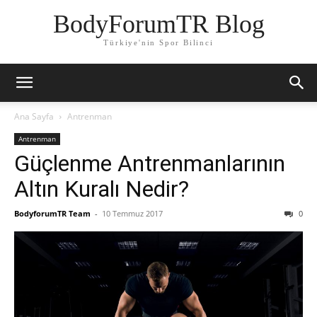
BodyForumTR Blog
Türkiye'nin Spor Bilinci
Ana Sayfa
Antrenman
Antrenman
Güçlenme Antrenmanlarının
Altın Kuralı Nedir?
BodyforumTR Team
-
10 Temmuz 2017
0