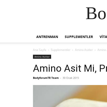
Bo
ANTRENMAN
SUPPLEMENTLER
VIT
Ana Sayfa
Supplementler
Amino Asitler
Amino 
Amino Asitler
Amino Asit Mi, P
BodyforumTR Team
-
30 Ocak 2015