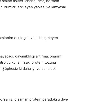
ık amino asitler; anabolizma, hormon
durumları etkileyen yapısal ve kimyasal
e aminolar etkileşen ve etkileşmeyen
yacağı; dayanıklılığı artırma, onarım
itro yu kullanırsak, protein tozuna
. Şüphesiz ki daha iyi ve daha etkili
luyorsanız, o zaman protein paradoksu diye