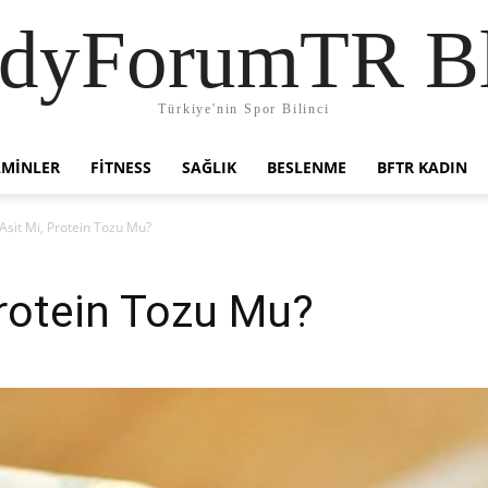
dyForumTR B
Türkiye'nin Spor Bilinci
AMINLER
FITNESS
SAĞLIK
BESLENME
BFTR KADIN
Asit Mi, Protein Tozu Mu?
rotein Tozu Mu?