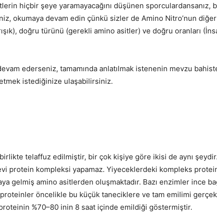
sitlerin hiçbir şeye yaramayacağını düşünen sporculardansanız,
niz, okumaya devam edin çünkü sizler de Amino Nitro’nun diğer a
ışık), doğru türünü (gerekli amino asitler) ve doğru oranları (İn
a devam ederseniz, tamamında anlatılmak istenenin mevzu bahist
tmek istediğinize ulaşabilirsiniz.
 birlikte telaffuz edilmiştir, bir çok kişiye göre ikisi de aynı şey
 görevi protein kompleksi yapamaz. Yiyeceklerdeki kompleks protei
araya gelmiş amino asitlerden oluşmaktadır. Bazı enzimler ince ba
s proteinler öncelikle bu küçük taneciklere ve tam emilimi gerç
proteinin %70–80 inin 8 saat içinde emildiği göstermiştir.