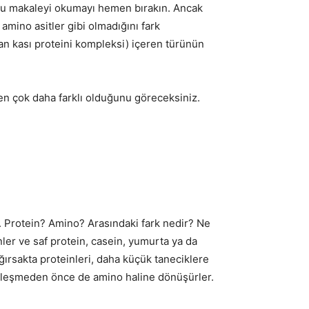
 bu makaleyi okumayı hemen bırakın. Ancak
mino asitler gibi olmadığını fark
san kası proteini kompleksi) içeren türünün
en çok daha farklı olduğunu göreceksiniz.
dir. Protein? Amino? Arasındaki fark nedir? Ne
nler ve saf protein, casein, yumurta ya da
ğırsakta proteinleri, daha küçük taneciklere
ekleşmeden önce de amino haline dönüşürler.