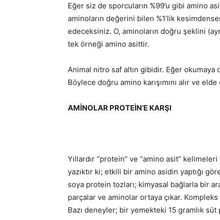
Eğer siz de sporcuların %99’u gibi amino a
aminoların değerini bilen %1’lik kesimdense
edeceksiniz. O, aminoların doğru şeklini (ayr
tek örneği amino asittir.
Animal nitro saf altın gibidir. Eğer okumay
Böylece doğru amino karışımını alır ve elde e
AMİNOLAR PROTEİN’E KARŞI
Yıllardır “protein” ve “amino asit” kelimeleri
yazıktır ki; etkili bir amino asidin yaptığı
soya protein tozları; kimyasal bağlarla bir 
parçalar ve aminolar ortaya çıkar. Komplek
Bazı deneyler; bir yemekteki 15 gramlık süt 