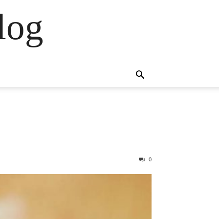
log
0