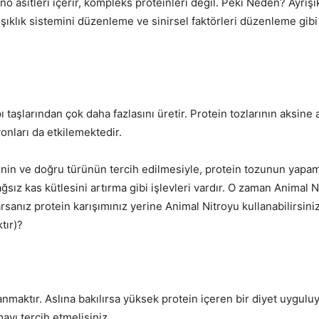
o asitleri içerir, kompleks proteinleri değil. Peki Neden? Ayrış
klık sistemini düzenleme ve sinirsel faktörleri düzenleme gibi 
pı taşlarından çok daha fazlasını üretir. Protein tozlarının aksin
onları da etkilemektedir.
inin ve doğru türünün tercih edilmesiyle, protein tozunun yapama
sız kas kütlesini artırma gibi işlevleri vardır. O zaman Animal N
rsanız protein karışımınız yerine Animal Nitroyu kullanabilirsiniz
tır)?
llanmaktır. Aslına bakılırsa yüksek protein içeren bir diyet uygu
ayı tercih etmelisiniz.