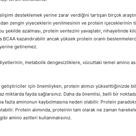
lişimi desteklemek yerine zarar verdiğini tartışan birçok araştı
ından zengin yiyeceklerin yenilmesinin ve protein içeceklerinin 
 şekilde azalması, protein sentezini yavaşlatır, nihayetinde kilo
zla BCAA kazandırabilir ancak yüksek protein oranlı beslenmel
i yerine getiremez.
diyetlerinin, metabolik dengesizliklere, vücuttaki temel amino asi
liştiriciler için önemliyken, protein alımızı yükselttiğinizde bi
miktarda fayda sağlarsınız. Daha da önemlisi, belli bir noktada
aha fazla aminonun kaybolmasına neden olabilir. Protein paradok
tör olabilir. Protein alımında, proteinin tam olarak ne zaman hare
ibi amino asitleri kullanmalısınız.