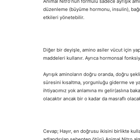
Animal Nitro’nun formülü sadece ayrışık amin
düzenleme (büyüme hormonu, insulin), bağışı
etkileri yönetebilir.
Diğer bir deyişle, amino asiler vücut için ya
maddeleri kullanır. Ayrıca hormonsal fonksiy
Ayrışık aminoların doğru oranda, doğru şekl
süresini kısaltma, yorgunluğu giderme ve yağ
ihtiyacımız yok anlamına mı gelir(aslına baka
olacaktır ancak bir o kadar da masraflı olacak
Cevap; Hayır, en doğrusu ikisini birlikte ku
adlandırılan sebepten ötürü Animal Nitro alm