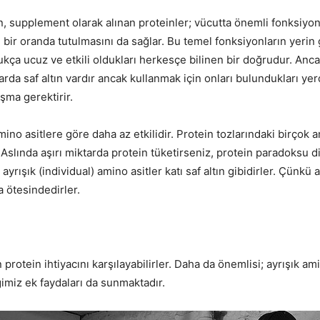
n, supplement olarak alınan proteinler; vücutta önemli fonksiyo
li bir oranda tutulmasını da sağlar. Bu temel fonksiyonların yer
dukça ucuz ve etkili oldukları herkesçe bilinen bir doğrudur. Anc
arda saf altın vardır ancak kullanmak için onları bulundukları ye
ışma gerektirir.
amino asitlere göre daha az etkilidir. Protein tozlarındaki birçok 
 Aslında aşırı miktarda protein tüketirseniz, protein paradoksu 
ayrışık (individual) amino asitler katı saf altın gibidirler. Çünkü a
a ötesindedirler.
 protein ihtiyacını karşılayabilirler. Daha da önemlisi; ayrışık a
imiz ek faydaları da sunmaktadır.