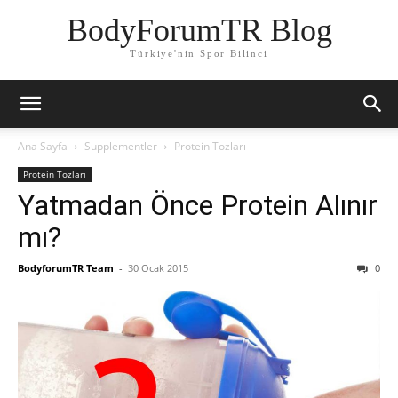
BodyForumTR Blog
Türkiye'nin Spor Bilinci
Ana Sayfa
Supplementler
Protein Tozları
Protein Tozları
Yatmadan Önce Protein Alınır
mı?
BodyforumTR Team
-
30 Ocak 2015
0