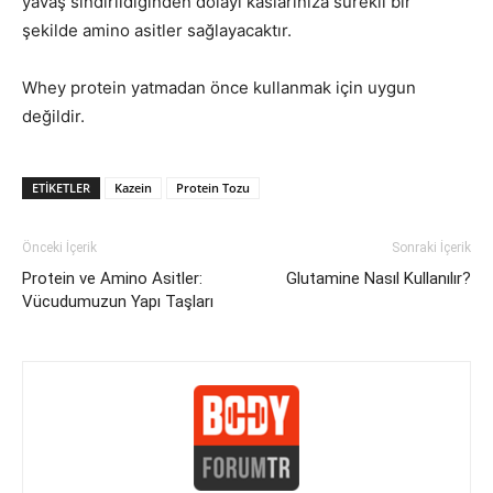
yavaş sindirildiğinden dolayı kaslarınıza sürekli bir
şekilde amino asitler sağlayacaktır.
Whey protein yatmadan önce kullanmak için uygun
değildir.
ETIKETLER
Kazein
Protein Tozu
Önceki İçerik
Sonraki İçerik
Protein ve Amino Asitler:
Glutamine Nasıl Kullanılır?
Vücudumuzun Yapı Taşları