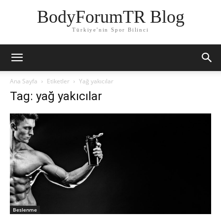
BodyForumTR Blog
Türkiye'nin Spor Bilinci
Ana Sayfa
Etiketler
Yağ yakıcılar
Tag: yağ yakıcılar
Beslenme