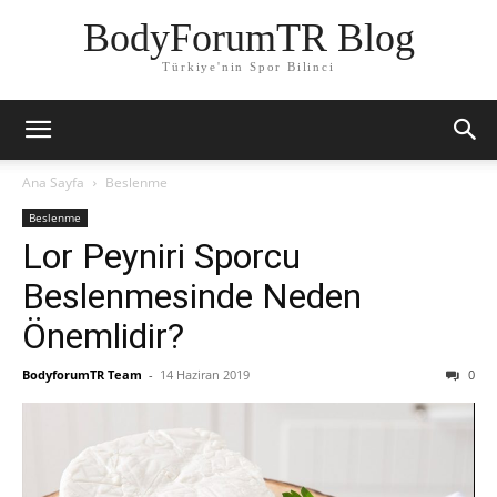
BodyForumTR Blog
Türkiye'nin Spor Bilinci
Ana Sayfa
Beslenme
Beslenme
Lor Peyniri Sporcu
Beslenmesinde Neden
Önemlidir?
BodyforumTR Team
-
14 Haziran 2019
0