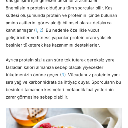
Kas gelişimi için gereken besinler arasında en
önemlisinin protein olduğunu tüm sporcular bilir. Kas
kütlesi oluşumunda protein ve proteinin içinde bulunan
amino asitlerin görev aldığı bilimsel olarak defalarca
kanıtlanmıştır (
1
,
2
). Bu nedenle özellikle vücut
geliştiriciler ve fitness yapanlar protein oranı yüksek
besinler tüketerek kas kazanımını desteklerler.
Ayrıca protein sizi uzun süre tok tutarak gereksiz yere
fazladan kalori almanıza sebep olacak yiyecekler
tüketmenizin önüne geçer (
3
). Vücudunuz proteinin yanı
sıra yağ ve karbonhidrata da ihtiyaç duyar. Sporcuların bu
besinleri tamamen kesmeleri metabolik faaliyetlerinin
zarar görmesine sebep olabilir.