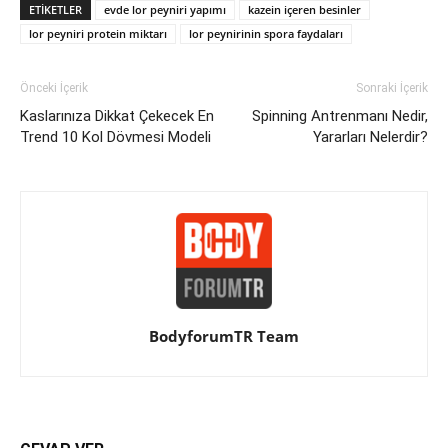
ETIKETLER
evde lor peyniri yapımı
kazein içeren besinler
lor peyniri protein miktarı
lor peynirinin spora faydaları
Önceki İçerik
Sonraki İçerik
Kaslarınıza Dikkat Çekecek En
Spinning Antrenmanı Nedir,
Trend 10 Kol Dövmesi Modeli
Yararları Nelerdir?
BodyforumTR Team