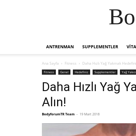
Bo
ANTRENMAN
SUPPLEMENTLER
VIT
Ana Sayfa
Fitness
Daha Hızlı Yağ Yakmak Hedefiniz
Fitness
Genel
Hedefiniz
Supplementler
Yağ Yakıcı
Daha Hızlı Yağ Y
Alın!
BodyforumTR Team
-
19 Mart 2018