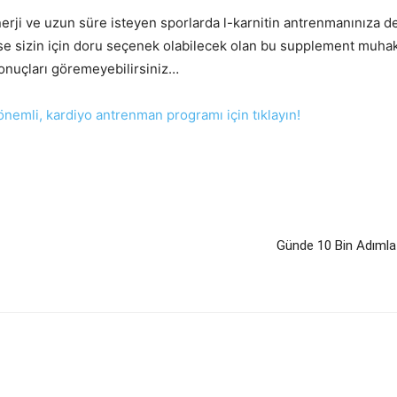
erji ve uzun süre isteyen sporlarda l-karnitin antrenmanınıza des
var ise sizin için doru seçenek olabilecek olan bu supplement mu
sonuçları göremeyebilirsiniz…
önemli, kardiyo antrenman programı için tıklayın!
Günde 10 Bin Adımla 