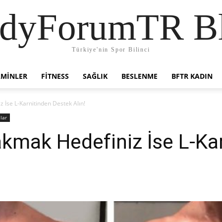
dyForumTR B
Türkiye'nin Spor Bilinci
AMINLER
FITNESS
SAĞLIK
BESLENME
BFTR KADIN
 İse L-Karnitinden Destek Alın!
lar
akmak Hedefiniz İse L-Ka