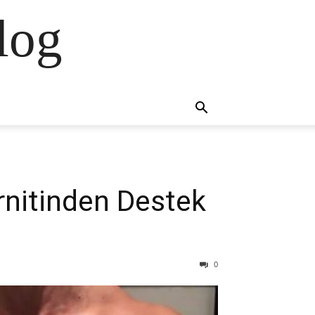
log
rnitinden Destek
0