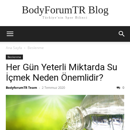
BodyForumTR Blog
Türkiye'nin Spor Bilinci
Ana Sayfa
Beslenme
Beslenme
Her Gün Yeterli Miktarda Su
İçmek Neden Önemlidir?
BodyforumTR Team
-
2 Temmuz 2020
0