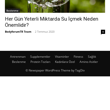
Beslenme
Her Gün Yeterli Miktarda Su İçmek Neden
Önemlidir?
BodyforumTR Team
-
2 Temmuz 2020
0
Antrenman
Supplementler
Vitaminler
Fitness
Sağlık
Beslenme
Protein Tozları
Kadınlara Özel
Amino Asitler
© Newspaper WordPress Theme by TagDiv