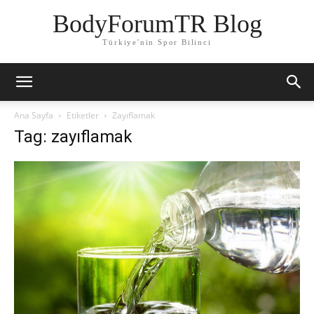
BodyForumTR Blog
Türkiye'nin Spor Bilinci
Ana Sayfa
Etiketler
Zayıflamak
Tag: zayıflamak