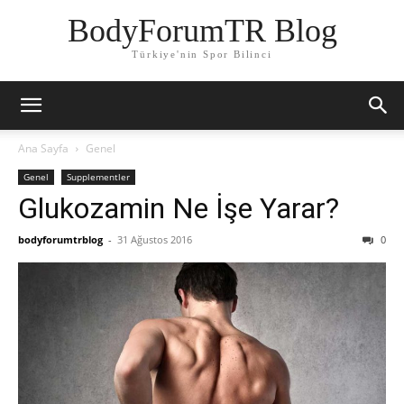
BodyForumTR Blog
Türkiye'nin Spor Bilinci
Ana Sayfa
Genel
Genel
Supplementler
Glukozamin Ne İşe Yarar?
bodyforumtrblog
-
31 Ağustos 2016
0