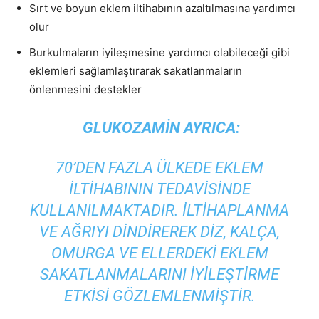
Sırt ve boyun eklem iltihabının azaltılmasına yardımcı
olur
Burkulmaların iyileşmesine yardımcı olabileceği gibi
eklemleri sağlamlaştırarak sakatlanmaların
önlenmesini destekler
GLUKOZAMIN AYRICA:
70’DEN FAZLA ÜLKEDE EKLEM
ILTIHABININ TEDAVISINDE
KULLANILMAKTADIR. İLTIHAPLANMA
VE AĞRIYI DINDIREREK DIZ, KALÇA,
OMURGA VE ELLERDEKI EKLEM
SAKATLANMALARINI IYILEŞTIRME
ETKISI GÖZLEMLENMIŞTIR.