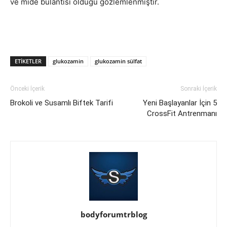
ve mide bulantısı olduğu gözlemlenmiştir.
ETIKETLER
glukozamin
glukozamin sülfat
Önceki İçerik
Sonraki İçerik
Brokoli ve Susamlı Biftek Tarifi
Yeni Başlayanlar İçin 5
CrossFit Antrenmanı
bodyforumtrblog