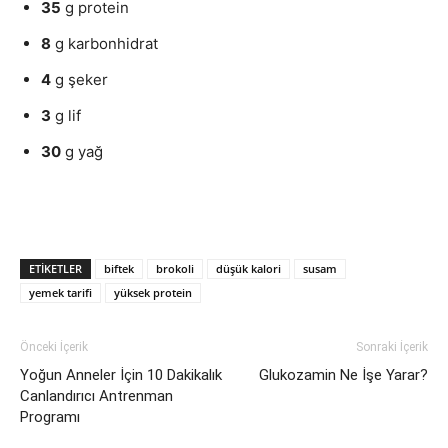
35
g protein
8
g karbonhidrat
4
g şeker
3
g lif
30
g yağ
ETIKETLER
biftek
brokoli
düşük kalori
susam
yemek tarifi
yüksek protein
Önceki İçerik
Sonraki İçerik
Yoğun Anneler İçin 10 Dakikalık
Glukozamin Ne İşe Yarar?
Canlandırıcı Antrenman
Programı