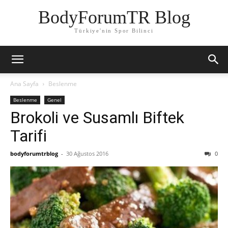
BodyForumTR Blog
Türkiye'nin Spor Bilinci
Ana Sayfa
Beslenme
Beslenme
Genel
Brokoli ve Susamlı Biftek
Tarifi
bodyforumtrblog
-
30 Ağustos 2016
0